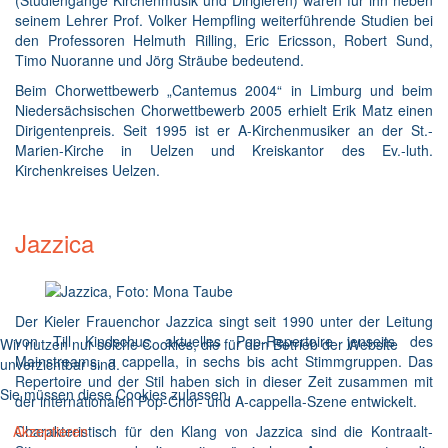
seinem Lehrer Prof. Volker Hempfling weiterführende Studien bei
den Professoren Helmuth Rilling, Eric Ericsson, Robert Sund,
Timo Nuoranne und Jörg Sträube bedeutend.
Beim Chorwettbewerb „Cantemus 2004“ in Limburg und beim
Niedersächsischen Chorwettbewerb 2005 erhielt Erik Matz einen
Dirigentenpreis. Seit 1995 ist er A-Kirchenmusiker an der St.-
Marien-Kirche in Uelzen und Kreiskantor des Ev.-luth.
Kirchenkreises Uelzen.
Jazzica
Der Kieler Frauenchor Jazzica singt seit 1990 unter der Leitung
von Till Kindschus aktuelles Pop-Repertoire jenseits des
Wir nutzen nur solche Cookies, die für den Betrieb der Website
Mainstreams, a cappella, in sechs bis acht Stimmgruppen. Das
unverzichtbar sind.
Repertoire und der Stil haben sich in dieser Zeit zusammen mit
Sie müssen diese Cookies zulassen.
der internationalen Pop-Chor- und A-cappella-Szene entwickelt.
Charakteristisch für den Klang von Jazzica sind die Kontraalt-
Akzeptieren