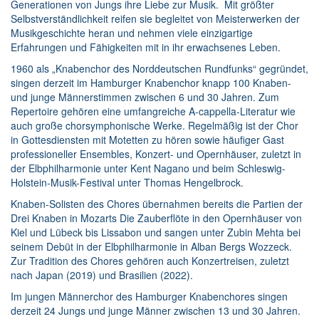
Generationen von Jungs ihre Liebe zur Musik. Mit größter
Selbstverständlichkeit reifen sie begleitet von Meisterwerken der
Musikgeschichte heran und nehmen viele einzigartige
Erfahrungen und Fähigkeiten mit in ihr erwachsenes Leben.
1960 als „Knabenchor des Norddeutschen Rundfunks“ gegründet,
singen derzeit im Hamburger Knabenchor knapp 100 Knaben-
und junge Männerstimmen zwischen 6 und 30 Jahren. Zum
Repertoire gehören eine umfangreiche A-cappella-Literatur wie
auch große chorsymphonische Werke. Regelmäßig ist der Chor
in Gottesdiensten mit Motetten zu hören sowie häufiger Gast
professioneller Ensembles, Konzert- und Opernhäuser, zuletzt in
der Elbphilharmonie unter Kent Nagano und beim Schleswig-
Holstein-Musik-Festival unter Thomas Hengelbrock.
Knaben-Solisten des Chores übernahmen bereits die Partien der
Drei Knaben in Mozarts Die Zauberflöte in den Opernhäuser von
Kiel und Lübeck bis Lissabon und sangen unter Zubin Mehta bei
seinem Debüt in der Elbphilharmonie in Alban Bergs Wozzeck.
Zur Tradition des Chores gehören auch Konzertreisen, zuletzt
nach Japan (2019) und Brasilien (2022).
Im jungen Männerchor des Hamburger Knabenchores singen
derzeit 24 Jungs und junge Männer zwischen 13 und 30 Jahren.