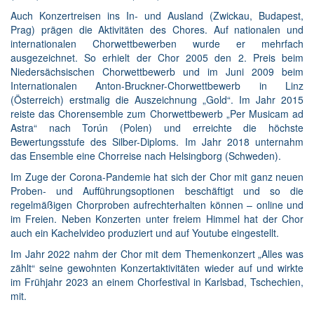
Auch Konzertreisen ins In- und Ausland (Zwickau, Budapest,
Prag) prägen die Aktivitäten des Chores. Auf nationalen und
internationalen Chorwettbewerben wurde er mehrfach
ausgezeichnet. So erhielt der Chor 2005 den 2. Preis beim
Niedersächsischen Chorwettbewerb und im Juni 2009 beim
Internationalen Anton-Bruckner-Chorwettbewerb in Linz
(Österreich) erstmalig die Auszeichnung „Gold“. Im Jahr 2015
reiste das Chorensemble zum Chorwettbewerb „Per Musicam ad
Astra“ nach Torún (Polen) und erreichte die höchste
Bewertungsstufe des Silber-Diploms. Im Jahr 2018 unternahm
das Ensemble eine Chorreise nach Helsingborg (Schweden).
Im Zuge der Corona-Pandemie hat sich der Chor mit ganz neuen
Proben- und Aufführungsoptionen beschäftigt und so die
regelmäßigen Chorproben aufrechterhalten können – online und
im Freien. Neben Konzerten unter freiem Himmel hat der Chor
auch ein Kachelvideo produziert und auf Youtube eingestellt.
Im Jahr 2022 nahm der Chor mit dem Themenkonzert „Alles was
zählt“ seine gewohnten Konzertaktivitäten wieder auf und wirkte
im Frühjahr 2023 an einem Chorfestival in Karlsbad, Tschechien,
mit.