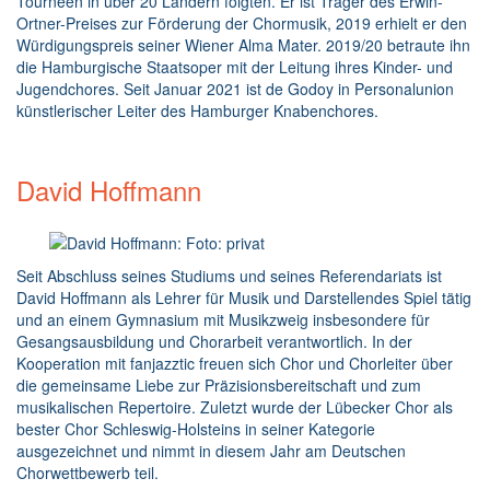
Tourneen in über 20 Ländern folgten. Er ist Träger des Erwin-
Ortner-Preises zur Förderung der Chormusik, 2019 erhielt er den
Würdigungspreis seiner Wiener Alma Mater. 2019/20 betraute ihn
die Hamburgische Staatsoper mit der Leitung ihres Kinder- und
Jugendchores. Seit Januar 2021 ist de Godoy in Personalunion
künstlerischer Leiter des Hamburger Knabenchores.
David Hoffmann
Seit Abschluss seines Studiums und seines Referendariats ist
David Hoffmann als Lehrer für Musik und Darstellendes Spiel tätig
und an einem Gymnasium mit Musikzweig insbesondere für
Gesangsausbildung und Chorarbeit verantwortlich. In der
Kooperation mit fanjazztic freuen sich Chor und Chorleiter über
die gemeinsame Liebe zur Präzisionsbereitschaft und zum
musikalischen Repertoire. Zuletzt wurde der Lübecker Chor als
bester Chor Schleswig-Holsteins in seiner Kategorie
ausgezeichnet und nimmt in diesem Jahr am Deutschen
Chorwettbewerb teil.