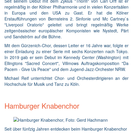
Seit seinem Debüt mit dem Zyklus "Trionfi" von Carl Orff ist er
regelmäßig in der Kölner Philharmonie und in vielen Konzertsälen
in Europa und den USA zu Gast. Er hat die Kölner
Erstaufführungen von Bernsteins 2. Sinfonie und Mc Cartney`s
"Liverpool Oratorio" geleitet und bringt regelmäßig Werke
zeitgenössischer europäischer Komponisten wie Nystedt, Pärt
und Sandström auf die Bühne.
Mit dem Gürzenich-Chor, dessen Leiter er 16 Jahre war, folgte er
einer Einladung zu einer Serie mit sechs Konzerten nach Tokyo.
In 2019 gab er sein Debut im Kennedy Center (Washington) mit
Ellingtons "Sacred Concert", Villmows Auftragskomposition "Da
Pacem - Give Us Peace" und dem Jugend-Jazz-Orchester NRW.
Michael Reif unterrichtet Chor- und Orchesterdirigieren an der
Hochschule für Musik und Tanz zu Köln.
Hamburger Knabenchor
Seit über fünfzig Jahren entdecken beim Hamburger Knabenchor