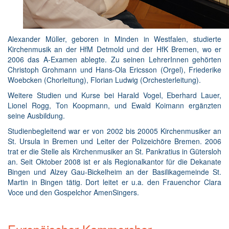
Alexander Müller, geboren in Minden in Westfalen, studierte
Kirchenmusik an der HfM Detmold und der HfK Bremen, wo er
2006 das A-Examen ablegte. Zu seinen LehrerInnen gehörten
Christoph Grohmann und Hans-Ola Ericsson (Orgel), Friederike
Woebcken (Chorleitung), Florian Ludwig (Orchesterleitung).
Weitere Studien und Kurse bei Harald Vogel, Eberhard Lauer,
Lionel Rogg, Ton Koopmann, und Ewald Koimann ergänzten
seine Ausbildung.
Studienbegleitend war er von 2002 bis 20005 Kirchenmusiker an
St. Ursula in Bremen und Leiter der Polizeichöre Bremen. 2006
trat er die Stelle als Kirchenmusiker an St. Pankratius in Gütersloh
an. Seit Oktober 2008 ist er als Regionalkantor für die Dekanate
Bingen und Alzey Gau-Bickelheim an der Basilikagemeinde St.
Martin in Bingen tätig. Dort leitet er u.a. den Frauenchor Clara
Voce und den Gospelchor AmenSingers.