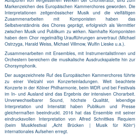
Markenzeichen des Europäischen Kammerchores geworden. Die
Interpretationen zeitgenössischer Musik und die vielfältigen
Zusammenarbeiten mit Komponisten haben das
Selbstverständnis des Chores geprägt, erfolgreich als Vermittler
zwischen Musik und Publikum zu wirken. Namhafte Komponisten
haben dem Chor regelmäßig Uraufführungen anvertraut (Michael
Ostrzyga, Harald Weiss, Michael Villmow, Wulfin Lieske u.a.).
Zusammenarbeiten mit Ensembles, mit InstrumentalistInnen und
Orchestern bereichern die musikalische Ausdruckspalette hin zur
Chorsymphonik.
Der ausgezeichnete Ruf des Europäischen Kammerchores führte
zu einer Vielzahl von Konzerteinladungen. Weit beachtete
Konzerte in der Kölner Philharmonie, beim WDR und bei Festivals
im In- und Ausland sind das Ergebnis der intensiven Chorarbeit.
Unverwechselbarer Sound, höchste Qualität, lebendige
Interpretation und Intensität haben Publikum und Presse
gleichermaßen beeindruckt. 2016 hat das Ensemble mit seiner
eindrucksvollen Interpretation von Alfred Schnittkes Requiem
(beim Musikfestival „Acht Brücken | Musik für Köln“)
internationales Aufsehen erregt.