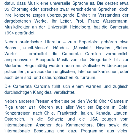
dafür, dass Musik eine universelle Sprache ist. Die derzeit etwa
35 Chormitglieder sprechen zwar verschiedene Sprachen, doch
ihre Konzerte zeigen überzeugende Einheit im Verständnis der
dargebotenen Werke. Ihr Leiter, Prof. Franz Wassermann,
Musikdirektor an der Universität Heidelberg, hat die Camerata
1994 gegründet.
Neben oratorischer Literatur – zum Repertoire gehören etwa
Bachs „h-moll-Messe“, Händels „Messiah“, Haydns „Sieben
Worte“ – erarbeitet die Camerata Carolina vornehmlich
anspruchsvolle A-cappella-Musik von der Gregorianik bis zur
Moderne. Regelmäßig werden auch musikalische Entdeckungen
präsentiert, etwa aus dem englischen, lateinamerikanischen, oder
auch dem süd- und osteuropäischen Kulturraum.
Die Camerata Carolina fühlt sich einem warmen und zugleich
durchsichtigen Klangideal verpflichtet.
Neben anderen Preisen erhielt sie bei den World Choir Games in
Riga unter 211 Chören aus aller Welt ein Diplom in Gold.
Konzertreisen nach Chile, Frankreich, Italien, Kanada, Litauen,
Österreich, in die Schweiz und die USA zeugen vom
internationalen Ansehen des Kammerchors. Dies sowie die
internationale Besetzung und dazu Programme aus vielen