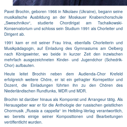
Pavel Brochin, geboren 1966 in Nikolaev (Ukraine), begann seine
musikalische Ausbildung an der Moskauer Knabenchorschule
„Sweschnikov“, studierte Chordirigat am Tschaikowski-
Konservatorium und schloss sein Studium 1991 als Chorleiter und
Dirigent ab.
1991 kam er mit seiner Frau Irina, ebenfalls Chorleiterin und
Musikpädagogin, auf Einladung des Gymnasiums am Oelberg
nach Königswinter, wo beide in kurzer Zeit den inzwischen
mehrfach ausgezeichneten Kinder- und Jugendchor (Schedrik-
Chor) aufbauten.
Heute leitet Brochin neben dem Audienda-Chor Krefeld
erfolgreich weitere Chöre, er ist ein gefragter Korrepetitor und
Dozent, die Einladungen führten ihn zu den Chören des
Niederländischen Rundfunks, WDR und MDR.
Brochin ist darüber hinaus als Komponist und Arrangeur tätig. Als
Herausgeber war er für die Anthologie der russischen geistlichen
Chormusik „Russia a cappella“ im Helbling-Verlag verantwortlich,
wo bereits einige seiner Kompositionen und Bearbeitungen
veröffentlicht wurden.