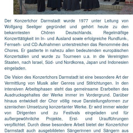
Der Konzertchor Darmstadt wurde 1977 unter Leitung von
Wolfgang Seeliger gegründet und gehört heute zu den
bekanntesten Chören Deutschlands. Regelmäßige
Konzerttätigkeit im In- und Ausland sowie erfolgreiche Rundfunk-,
Fernseh- und CD-Aufnahmen unterstreichen das Renommée des
Chores. Er gastierte in nahezu allen bedeutenden europäischen
Konzertsälen und wurde zu Tourneen u.a. in die Vereinigten
Staaten, nach Israel, Süd- und Nordkorea, Japan und Indonesien
eingeladen.
Die Vision des Konzertchors Darmstadt ist eine besondere Art der
Vermittlung von Musik aller Genres und Stilrichtungen. In den
intensiven Arbeitsphasen steht das gemeinsame Erarbeiten des
Ausdrucksgehaltes der Werke immer im Vordergrund. Darüber
hinaus entwickelt der Chor völlig neue Darstellungsformen zur
szenischen Umsetzung konzertanter Werke. Er wird immer wieder
von Dirigenten und zu Festivals eingeladen und für
außergewöhnliche Projekte, Erst- und Uraufführungen
verpflichtet. Durch diese besondere Arbeit bietet der Konzertchor
Darmstadt auch ausgebildeten Sängerinnen und Sängern aus